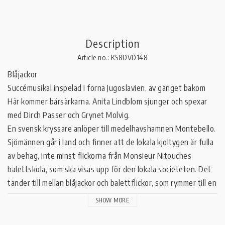
Description
Article no.: KS8DVD148
Blåjackor   

Succémusikal inspelad i forna Jugoslavien, av gänget bakom 
Här kommer bärsärkarna. Anita Lindblom sjunger och spexar 
med Dirch Passer och Grynet Molvig. 

En svensk kryssare anlöper till medelhavshamnen Montebello. 
Sjömännen går i land och finner att de lokala kjoltygen är fulla 
av behag, inte minst flickorna från Monsieur Nitouches 
balettskola, som ska visas upp för den lokala societeten. Det 
tänder till mellan blåjackor och balettflickor, som rymmer till en 
jättefest ombord. Nitouche drar ut för att skydda 
SHOW MORE
balettflickornas hotade dygd. Allt tokar till sig bland blonda 
sjömän, balettflickor, gendarmer, schejker, änkor, amiraler och 