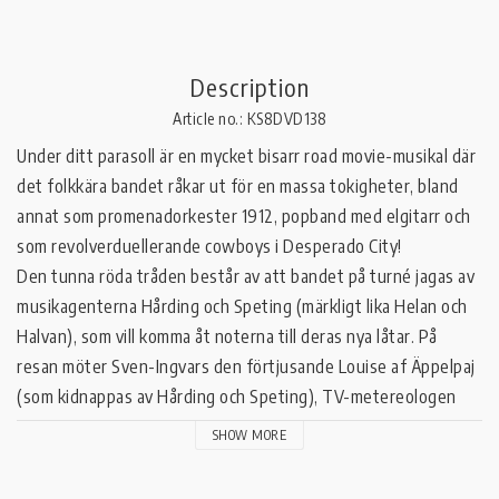
Description
Article no.: KS8DVD138
Under ditt parasoll är en mycket bisarr road movie-musikal där 
det folkkära bandet råkar ut för en massa tokigheter, bland 
annat som promenadorkester 1912, popband med elgitarr och 
som revolverduellerande cowboys i Desperado City!

Den tunna röda tråden består av att bandet på turné jagas av 
musikagenterna Hårding och Speting (märkligt lika Helan och 
Halvan), som vill komma åt noterna till deras nya låtar. På 
resan möter Sven-Ingvars den förtjusande Louise af Äppelpaj 
(som kidnappas av Hårding och Speting), TV-metereologen 
Curry Melin och radioprofilen Kent Finell.

SHOW MORE
Filmen var tänkt att ytterligare befästa bandets popularitet, 
men blev en ekonomisk katastrof för Sven-Ingvars. Bristande 