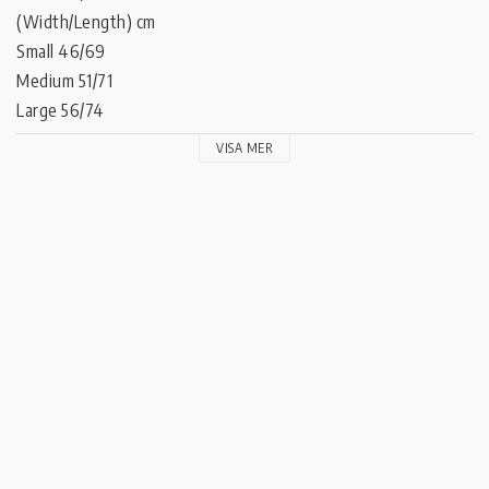
(Width/Length) cm 

Small 46/69 

Medium 51/71 

Large 56/74 

X-Large 61/76

VISA MER
XX-Large 65/78

XXX-Large 70/82