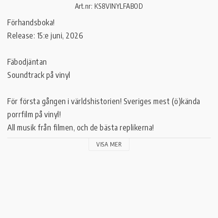
Art.nr: KS8VINYLFABOD
Förhandsboka!

Release: 15:e juni, 2026

Fäbodjäntan

Soundtrack på vinyl

För första gången i världshistorien! Sveriges mest (ö)kända 
porrfilm på vinyl!

All musik från filmen, och de bästa replikerna!

VISA MER
Klubb Super 8 gav ut den restaurerade Fäbodjäntan (1978) på 
Bluray samtidigt som scentolkningen av filmen hade premiär 
på Dramaten i mars 2026! Dramatens föreställning sålde 
omedelbart ut från 6 mars till 31 maj!
